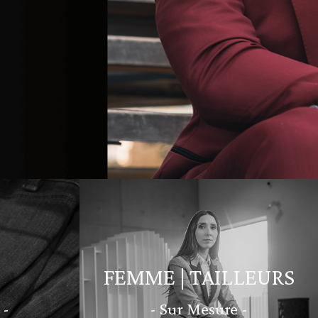
FEMME | TAILLEURS
 -
- Sur Mesure -