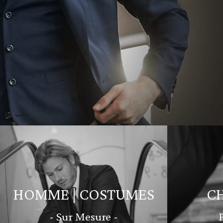
HOMME | COSTUMES
C
- Sur Mesure -