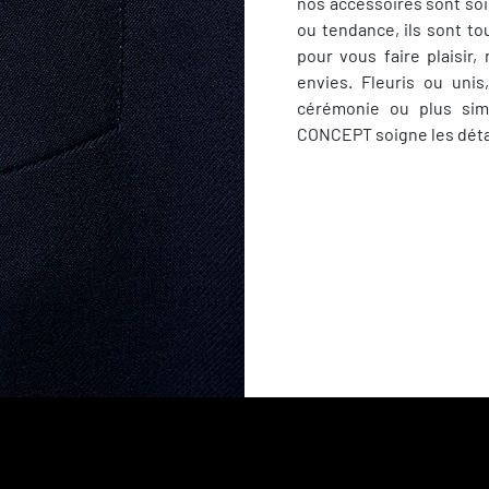
nos accessoires sont so
ou tendance, ils sont to
pour vous faire plaisir
envies. Fleuris ou uni
cérémonie ou plus sim
CONCEPT soigne les détai