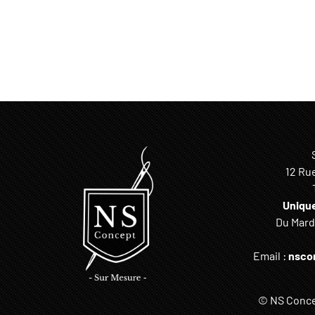
12 Ru
Uniqu
Du Mardi
Email :
nsco
© NS Concep