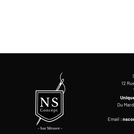
12 Ru
Uniqu
Du Mardi
Email :
nsco