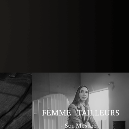
FEMME | TAILLEURS
 -
- Sur Mesure -