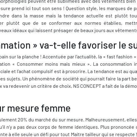
rphologies peuvent être sublimées avec des vêtements bien ch
esure prend ici tout son sens ! Question style, les marques de 
dre dans la masse mais la tendance actuelle est plutôt tou
uter plutôt que de se conformer aux normes établies, met
eaux idéaux qui laissent présager de beaux jours aux vêtemen
ation » va-t-elle favoriser le s
ain sur la planche ! Accentuée par l’actualité, la « fast fashion » 
ion « Consommer moins mais mieux ». La consommation inte
iale et l’achat compulsif est à proscrire. La tendance est au qual
es sujets. Un phénomène de société qui pourrait faire la part 
x va redevenir un critère de choix, NS CONCEPT a fait de la dém
ur mesure femme
lement 20% du marché du sur mesure. Malheureusement, elles 
u’il n’y a pas deux corps de femme identiques. Plus prononcée
 à elle seule un défi pour tout Maitre tailleur qui se respecte 