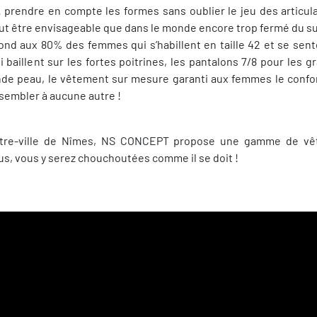
prendre en compte les formes sans oublier le jeu des articul
t être envisageable que dans le monde encore trop fermé du s
d aux 80% des femmes qui s’habillent en taille 42 et se sente
i baillent sur les fortes poitrines, les pantalons 7/8 pour les 
nde peau, le vêtement sur mesure garanti aux femmes le confor
ssembler à aucune autre !
tre-ville de Nîmes, NS CONCEPT propose une gamme de vê
, vous y serez chouchoutées comme il se doit !