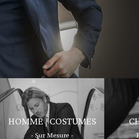
HOMME | COSTUMES
C
- Sur Mesure -