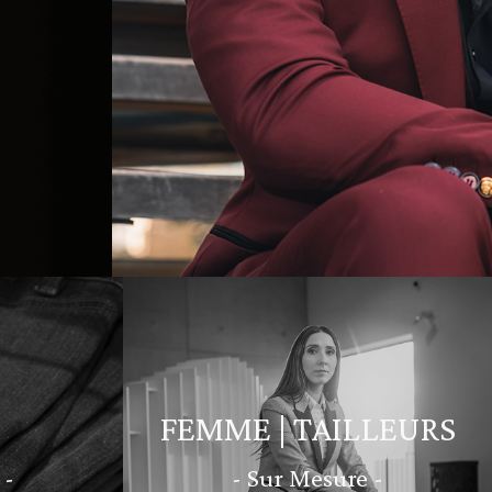
FEMME | TAILLEURS
 -
- Sur Mesure -