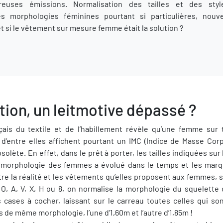
reuses émissions. Normalisation des tailles et des sty
es morphologies féminines pourtant si particulières, nouv
 si le vêtement sur mesure femme était la solution ?
tion, un leitmotive dépassé ?
nçais du textile et de l’habillement révèle qu’une femme sur 
d’entre elles affichent pourtant un IMC (Indice de Masse Corpo
solète. En effet, dans le prêt à porter, les tailles indiquées s
La morphologie des femmes a évolué dans le temps et les mar
tre la réalité et les vêtements qu’elles proposent aux femmes, 
e. O, A, V, X, H ou 8, on normalise la morphologie du squelet
cases à cocher, laissant sur le carreau toutes celles qui so
de même morphologie, l’une d’1,60m et l’autre d’1,85m !