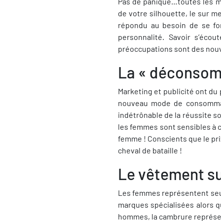
Pas de panique…toutes les mo
de votre silhouette, le sur m
répondu au besoin de se fon
personnalité. Savoir s’éco
préoccupations sont des nouv
La « déconsomm
Marketing et publicité ont du p
nouveau mode de consommat
indétrônable de la réussite soc
les femmes sont sensibles à c
femme ! Conscients que le pri
cheval de bataille !
Le vêtement s
Les femmes représentent seu
marques spécialisées alors q
hommes, la cambrure représente