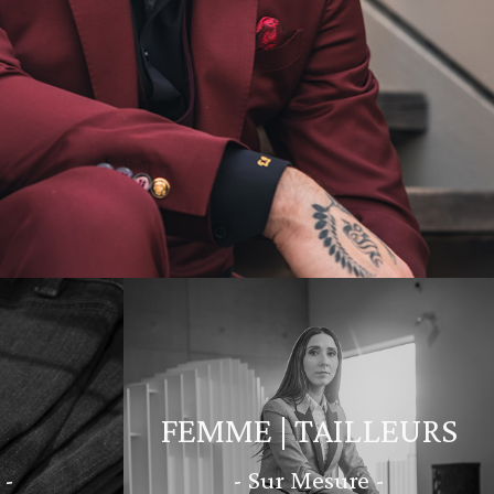
FEMME | TAILLEURS
 -
- Sur Mesure -