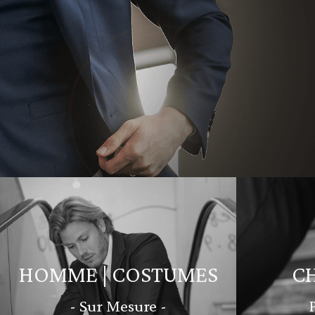
HOMME | COSTUMES
C
- Sur Mesure -