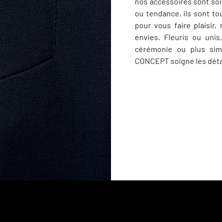
nos accessoires sont so
ou tendance, ils sont to
pour vous faire plaisir
envies. Fleuris ou uni
cérémonie ou plus sim
CONCEPT soigne les détai