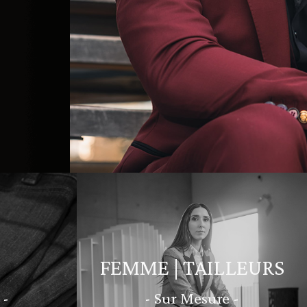
FEMME | TAILLEURS
 -
- Sur Mesure -