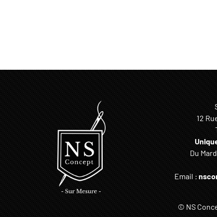
12 Ru
Uniqu
Du Mardi
Email :
nsco
© NS Concep