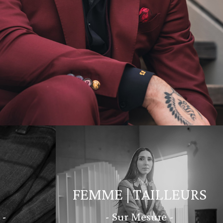
FEMME | TAILLEURS
 -
- Sur Mesure -