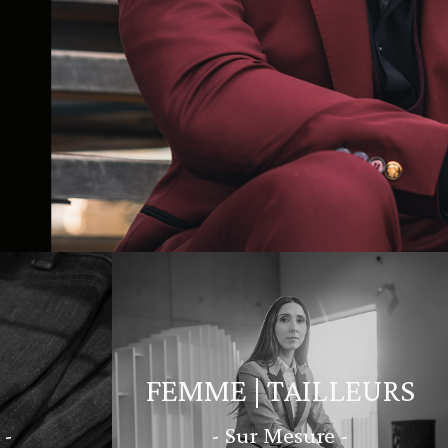
FEMME | TAILLEURS
 -
- Sur Mesure -