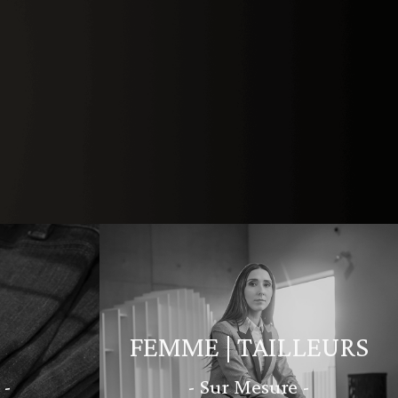
FEMME | TAILLEURS
 -
- Sur Mesure -