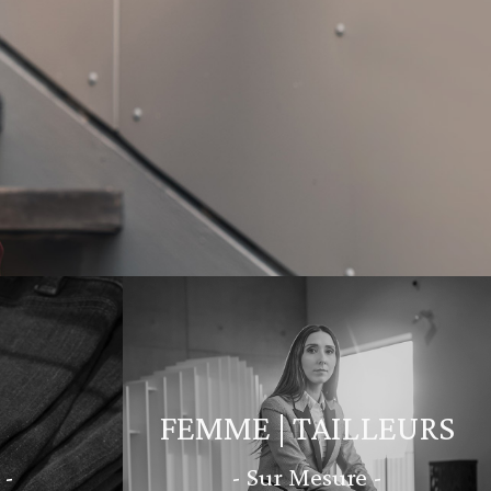
FEMME | TAILLEURS
 -
- Sur Mesure -