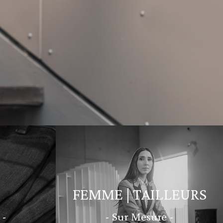
FEMME | TAILLEURS
 -
- Sur Mesure -