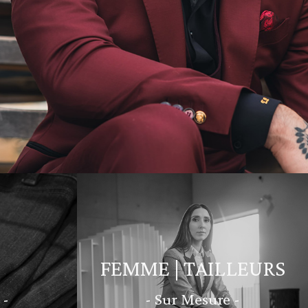
FEMME | TAILLEURS
 -
- Sur Mesure -