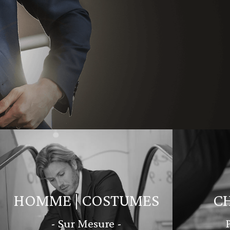
HOMME | COSTUMES
C
- Sur Mesure -