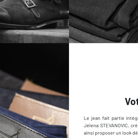
Vo
Le jean fait partie intég
Jelena STEVANOVIC, cré
ainsi proposer un look 