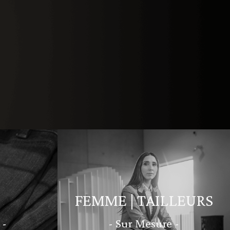
FEMME | TAILLEURS
 -
- Sur Mesure -