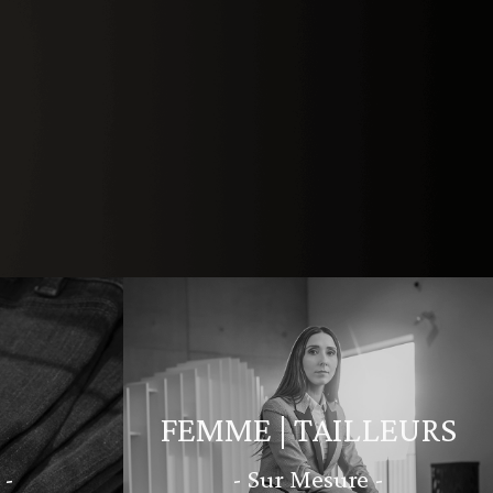
FEMME | TAILLEURS
 -
- Sur Mesure -