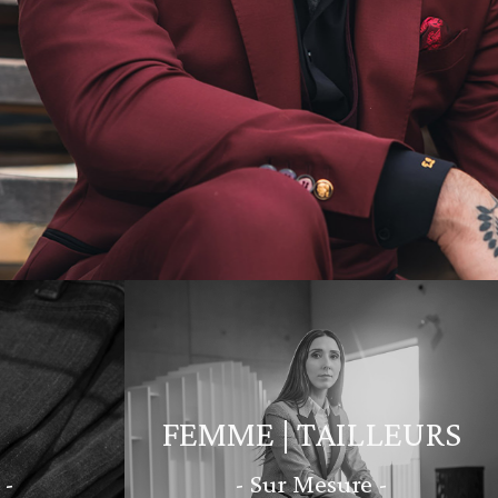
FEMME | TAILLEURS
 -
- Sur Mesure -