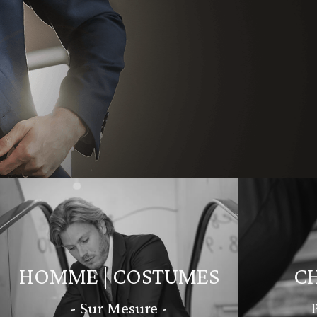
HOMME | COSTUMES
C
- Sur Mesure -