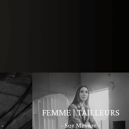
FEMME | TAILLEURS
 -
- Sur Mesure -