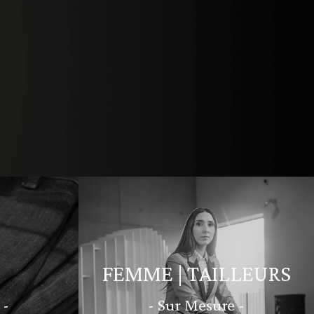
FEMME | TAILLEURS
 -
- Sur Mesure -