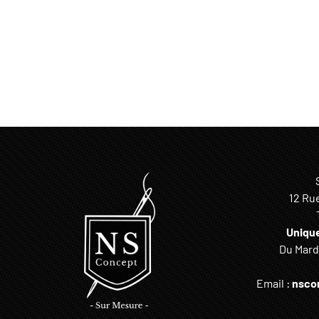
12 Ru
Uniqu
Du Mardi
Email :
nsco