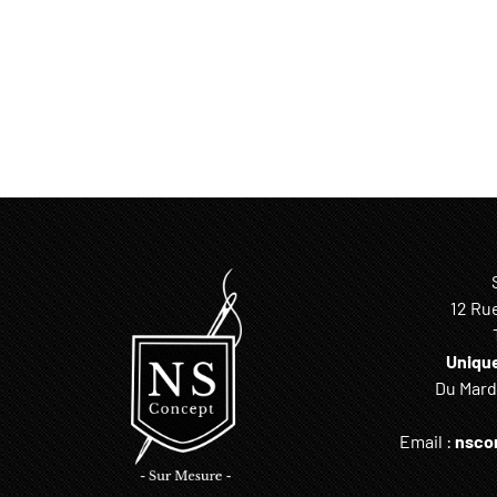
12 Ru
Uniqu
Du Mardi
Email :
nsco