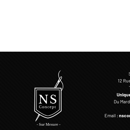
12 Ru
Uniqu
Du Mardi
Email :
nsco