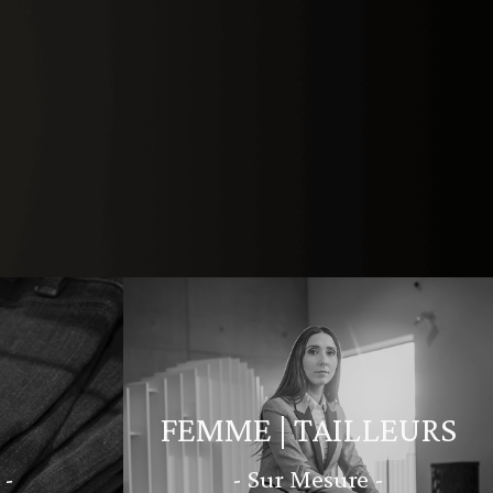
FEMME | TAILLEURS
 -
- Sur Mesure -