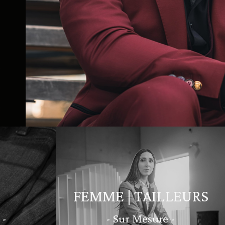
FEMME | TAILLEURS
 -
- Sur Mesure -