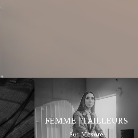
FEMME | TAILLEURS
 -
- Sur Mesure -